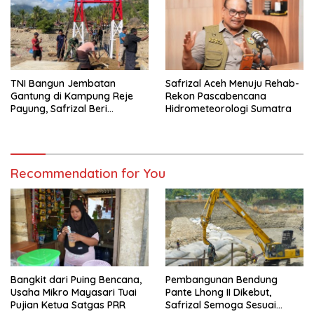
TNI Bangun Jembatan
Safrizal Aceh Menuju Rehab-
Gantung di Kampung Reje
Rekon Pascabencana
Payung, Safrizal Beri
Hidrometeorologi Sumatra
Apresiasi
Recommendation for You
Bangkit dari Puing Bencana,
Pembangunan Bendung
Usaha Mikro Mayasari Tuai
Pante Lhong II Dikebut,
Pujian Ketua Satgas PRR
Safrizal Semoga Sesuai