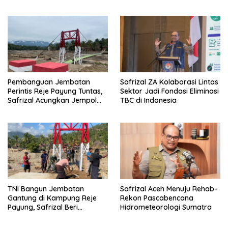
Target
Pembanguan Jembatan
Safrizal ZA Kolaborasi Lintas
Perintis Reje Payung Tuntas,
Sektor Jadi Fondasi Eliminasi
Safrizal Acungkan Jempol
TBC di Indonesia
untuk Prajurit TNI
TNI Bangun Jembatan
Safrizal Aceh Menuju Rehab-
Gantung di Kampung Reje
Rekon Pascabencana
Payung, Safrizal Beri
Hidrometeorologi Sumatra
Apresiasi