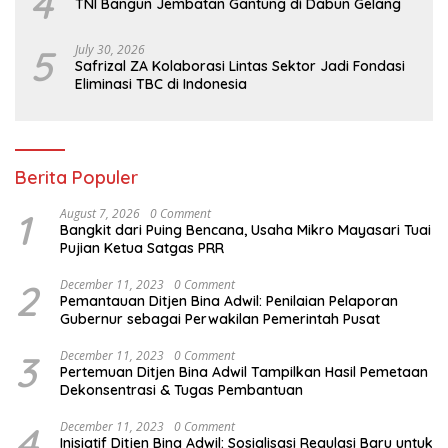
4
TNI Bangun Jembatan Gantung di Dabun Gelang
5
July 30, 2026
Safrizal ZA Kolaborasi Lintas Sektor Jadi Fondasi
Eliminasi TBC di Indonesia
Berita Populer
1
August 7, 2026
0 Comment
Bangkit dari Puing Bencana, Usaha Mikro Mayasari Tuai
Pujian Ketua Satgas PRR
2
December 11, 2023
0 Comment
Pemantauan Ditjen Bina Adwil: Penilaian Pelaporan
Gubernur sebagai Perwakilan Pemerintah Pusat
3
December 11, 2023
0 Comment
Pertemuan Ditjen Bina Adwil Tampilkan Hasil Pemetaan
Dekonsentrasi & Tugas Pembantuan
4
December 11, 2023
0 Comment
Inisiatif Ditjen Bina Adwil: Sosialisasi Regulasi Baru untuk