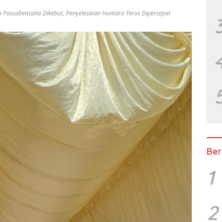
an Pascabencana Dikebut
,
Penyelesaian Huntara Terus Dipercepat
Ber
1
2