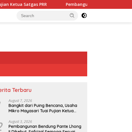
PRR
Pembangunan Bendung Pante Lhong II Dikebut, Saf
erita Terbaru
August 7, 2026
Bangkit dari Puing Bencana, Usaha
Mikro Mayasari Tuai Pujian Ketua
Satgas PRR
2
August 3, 2026
Pembangunan Bendung Pante Lhong
II Dikebut, Safrizal Semoga Sesuai