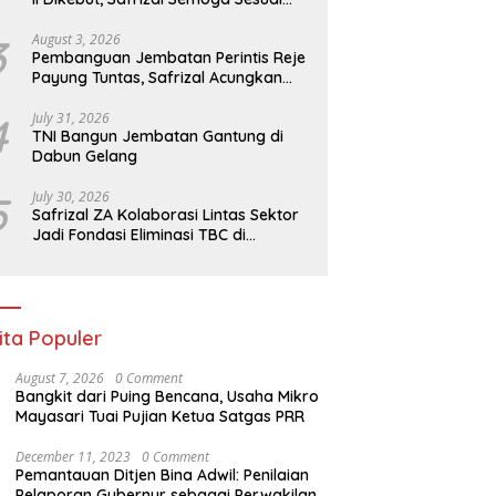
Target
3
August 3, 2026
Pembanguan Jembatan Perintis Reje
Payung Tuntas, Safrizal Acungkan
Jempol untuk Prajurit TNI
4
July 31, 2026
TNI Bangun Jembatan Gantung di
Dabun Gelang
5
July 30, 2026
Safrizal ZA Kolaborasi Lintas Sektor
Jadi Fondasi Eliminasi TBC di
Indonesia
ita Populer
August 7, 2026
0 Comment
Bangkit dari Puing Bencana, Usaha Mikro
Mayasari Tuai Pujian Ketua Satgas PRR
December 11, 2023
0 Comment
Pemantauan Ditjen Bina Adwil: Penilaian
Pelaporan Gubernur sebagai Perwakilan