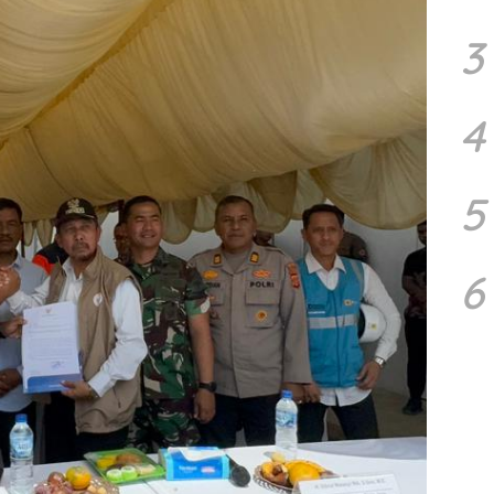
3
4
5
6