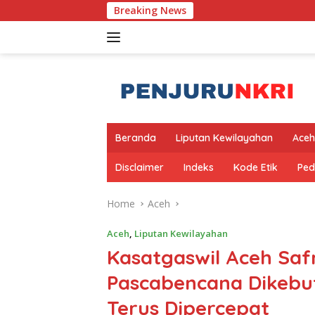
Skip
Breaking News
Bangkit dari 
to
content
Beranda
Liputan Kewilayahan
Aceh
Disclaimer
Indeks
Kode Etik
Ped
Home
Aceh
Aceh
,
Liputan Kewilayahan
Kasatgaswil Aceh Safr
Pascabencana Dikebut
Terus Dipercepat