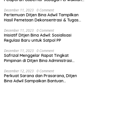
Pemerintah Pusat
December 11, 2023
0 Comment
Pertemuan Ditjen Bina Adwil Tampilkan
Hasil Pemetaan Dekonsentrasi & Tugas
Pembantuan
December 11, 2023
0 Comment
Inisiatif Ditjen Bina Adwil: Sosialisasi
Regulasi Baru untuk Satpol PP
December 11, 2023
0 Comment
Safrizal Menggelar Rapat Tingkat
Pimpinan di Ditjen Bina Administrasi
Kewilayahan
December 12, 2023
0 Comment
Perkuat Sarana dan Prasarana, Ditjen
Bina Adwil Sampaikan Bantuan
Pemerintah Trantibumlinmas