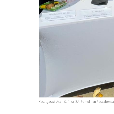
Kasatgaswil Aceh Safrizal ZA: Pemulihan Pascabenc