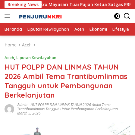
Skip
a, Usaha Mikro Mayasari Tuai Pujian Ketua Satgas PRR
Breaking News
to
content
Beranda
Liputan Kewilayahan
Aceh
Ekonomi
Lifestyle
Home
Aceh
Aceh
,
Liputan Kewilayahan
HUT POLPP DAN LINMAS TAHUN
2026 Ambil Tema Trantibumlinmas
Tangguh untuk Pembangunan
Berkelanjutan
Admin
-
HUT POLPP DAN LINMAS TAHUN 2026 Ambil Tema
Trantibumlinmas Tangguh Untuk Pembangunan Berkelanjutan
March 5, 2026