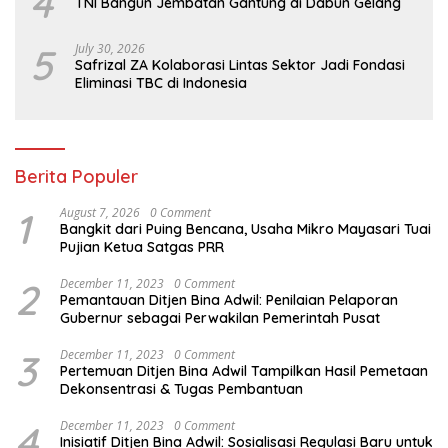
4
TNI Bangun Jembatan Gantung di Dabun Gelang
5
July 30, 2026
Safrizal ZA Kolaborasi Lintas Sektor Jadi Fondasi
Eliminasi TBC di Indonesia
Berita Populer
1
August 7, 2026
0 Comment
Bangkit dari Puing Bencana, Usaha Mikro Mayasari Tuai
Pujian Ketua Satgas PRR
2
December 11, 2023
0 Comment
Pemantauan Ditjen Bina Adwil: Penilaian Pelaporan
Gubernur sebagai Perwakilan Pemerintah Pusat
3
December 11, 2023
0 Comment
Pertemuan Ditjen Bina Adwil Tampilkan Hasil Pemetaan
Dekonsentrasi & Tugas Pembantuan
4
December 11, 2023
0 Comment
Inisiatif Ditjen Bina Adwil: Sosialisasi Regulasi Baru untuk