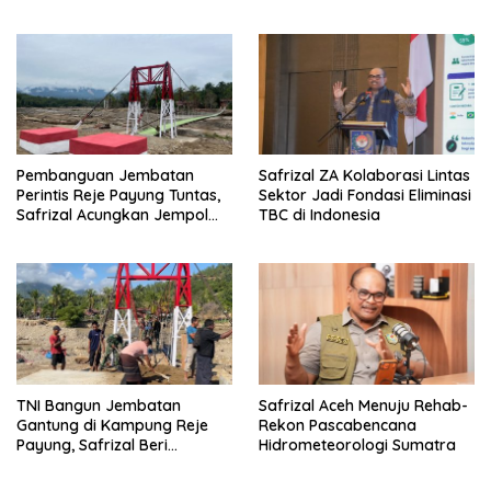
Target
Pembanguan Jembatan
Safrizal ZA Kolaborasi Lintas
Perintis Reje Payung Tuntas,
Sektor Jadi Fondasi Eliminasi
Safrizal Acungkan Jempol
TBC di Indonesia
untuk Prajurit TNI
TNI Bangun Jembatan
Safrizal Aceh Menuju Rehab-
Gantung di Kampung Reje
Rekon Pascabencana
Payung, Safrizal Beri
Hidrometeorologi Sumatra
Apresiasi