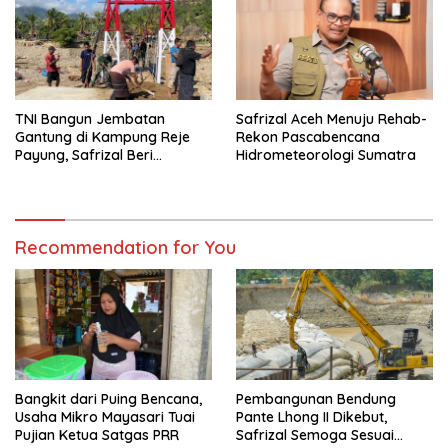
TNI Bangun Jembatan
Safrizal Aceh Menuju Rehab-
Gantung di Kampung Reje
Rekon Pascabencana
Payung, Safrizal Beri
Hidrometeorologi Sumatra
Apresiasi
Recommendation for You
Bangkit dari Puing Bencana,
Pembangunan Bendung
Usaha Mikro Mayasari Tuai
Pante Lhong II Dikebut,
Pujian Ketua Satgas PRR
Safrizal Semoga Sesuai