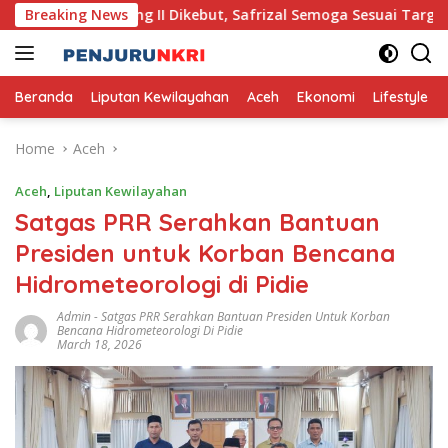
Skip
 Pante Lhong II Dikebut, Safrizal Semoga Sesuai Target
Breaking News
to
content
Beranda
Liputan Kewilayahan
Aceh
Ekonomi
Lifestyle
Home
Aceh
Aceh
,
Liputan Kewilayahan
Satgas PRR Serahkan Bantuan
Presiden untuk Korban Bencana
Hidrometeorologi di Pidie
Admin
-
Satgas PRR Serahkan Bantuan Presiden Untuk Korban
Bencana Hidrometeorologi Di Pidie
March 18, 2026