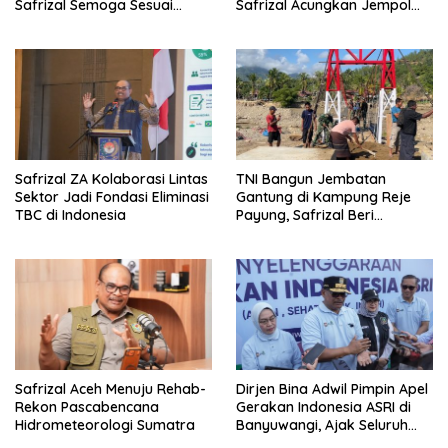
Safrizal Semoga Sesuai
Safrizal Acungkan Jempol
Target
untuk Prajurit TNI
Safrizal ZA Kolaborasi Lintas
TNI Bangun Jembatan
Sektor Jadi Fondasi Eliminasi
Gantung di Kampung Reje
TBC di Indonesia
Payung, Safrizal Beri
Apresiasi
Safrizal Aceh Menuju Rehab-
Dirjen Bina Adwil Pimpin Apel
Rekon Pascabencana
Gerakan Indonesia ASRI di
Hidrometeorologi Sumatra
Banyuwangi, Ajak Seluruh
Daerah Laksanakan