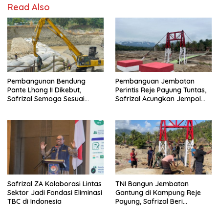
Read Also
Pembangunan Bendung
Pembanguan Jembatan
Pante Lhong II Dikebut,
Perintis Reje Payung Tuntas,
Safrizal Semoga Sesuai
Safrizal Acungkan Jempol
Target
untuk Prajurit TNI
Safrizal ZA Kolaborasi Lintas
TNI Bangun Jembatan
Sektor Jadi Fondasi Eliminasi
Gantung di Kampung Reje
TBC di Indonesia
Payung, Safrizal Beri
Apresiasi