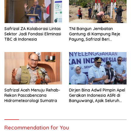
Safrizal ZA Kolaborasi Lintas
TNI Bangun Jembatan
Sektor Jadi Fondasi Eliminasi
Gantung di Kampung Reje
TBC di Indonesia
Payung, Safrizal Beri
Apresiasi
Safrizal Aceh Menuju Rehab-
Dirjen Bina Adwil Pimpin Apel
Rekon Pascabencana
Gerakan Indonesia ASRI di
Hidrometeorologi Sumatra
Banyuwangi, Ajak Seluruh
Daerah Laksanakan
Gerakan Secara
Berkelanjutan
Recommendation for You