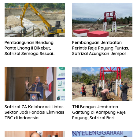
Pembangunan Bendung
Pembanguan Jembatan
Pante Lhong II Dikebut,
Perintis Reje Payung Tuntas,
Safrizal Semoga Sesuai
Safrizal Acungkan Jempol
Target
untuk Prajurit TNI
Safrizal ZA Kolaborasi Lintas
TNI Bangun Jembatan
Sektor Jadi Fondasi Eliminasi
Gantung di Kampung Reje
TBC di Indonesia
Payung, Safrizal Beri
Apresiasi