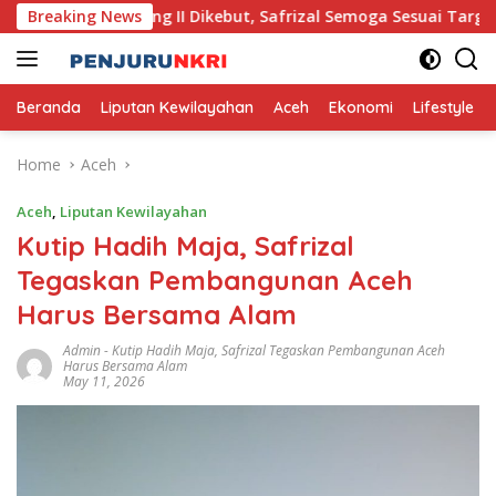
Skip
ante Lhong II Dikebut, Safrizal Semoga Sesuai Target
Breaking News
to
content
Beranda
Liputan Kewilayahan
Aceh
Ekonomi
Lifestyle
Home
Aceh
Aceh
,
Liputan Kewilayahan
Kutip Hadih Maja, Safrizal
Tegaskan Pembangunan Aceh
Harus Bersama Alam
Admin
-
Kutip Hadih Maja
,
Safrizal Tegaskan Pembangunan Aceh
Harus Bersama Alam
May 11, 2026