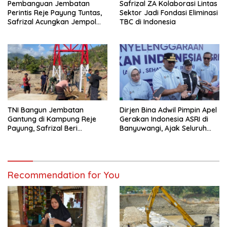
Pembanguan Jembatan
Safrizal ZA Kolaborasi Lintas
Perintis Reje Payung Tuntas,
Sektor Jadi Fondasi Eliminasi
Safrizal Acungkan Jempol
TBC di Indonesia
untuk Prajurit TNI
TNI Bangun Jembatan
Dirjen Bina Adwil Pimpin Apel
Gantung di Kampung Reje
Gerakan Indonesia ASRI di
Payung, Safrizal Beri
Banyuwangi, Ajak Seluruh
Apresiasi
Daerah Laksanakan
Gerakan Secara
Berkelanjutan
Recommendation for You