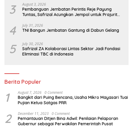
3
August 3, 2026
Pembanguan Jembatan Perintis Reje Payung
Tuntas, Safrizal Acungkan Jempol untuk Prajurit
TNI
4
July 31, 2026
TNI Bangun Jembatan Gantung di Dabun Gelang
5
July 30, 2026
Safrizal ZA Kolaborasi Lintas Sektor Jadi Fondasi
Eliminasi TBC di Indonesia
Berita Populer
1
August 7, 2026
0 Comment
Bangkit dari Puing Bencana, Usaha Mikro Mayasari Tuai
Pujian Ketua Satgas PRR
2
December 11, 2023
0 Comment
Pemantauan Ditjen Bina Adwil: Penilaian Pelaporan
Gubernur sebagai Perwakilan Pemerintah Pusat