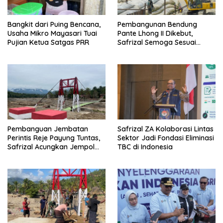
Bangkit dari Puing Bencana,
Pembangunan Bendung
Usaha Mikro Mayasari Tuai
Pante Lhong II Dikebut,
Pujian Ketua Satgas PRR
Safrizal Semoga Sesuai
Target
Pembanguan Jembatan
Safrizal ZA Kolaborasi Lintas
Perintis Reje Payung Tuntas,
Sektor Jadi Fondasi Eliminasi
Safrizal Acungkan Jempol
TBC di Indonesia
untuk Prajurit TNI