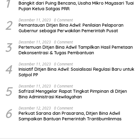
1
Bangkit dari Puing Bencana, Usaha Mikro Mayasari Tuai
Pujian Ketua Satgas PRR
2
December 11, 2023
0 Comment
Pemantauan Ditjen Bina Adwil: Penilaian Pelaporan
Gubernur sebagai Perwakilan Pemerintah Pusat
3
December 11, 2023
0 Comment
Pertemuan Ditjen Bina Adwil Tampilkan Hasil Pemetaan
Dekonsentrasi & Tugas Pembantuan
4
December 11, 2023
0 Comment
Inisiatif Ditjen Bina Adwil: Sosialisasi Regulasi Baru untuk
Satpol PP
5
December 11, 2023
0 Comment
Safrizal Menggelar Rapat Tingkat Pimpinan di Ditjen
Bina Administrasi Kewilayahan
6
December 12, 2023
0 Comment
Perkuat Sarana dan Prasarana, Ditjen Bina Adwil
Sampaikan Bantuan Pemerintah Trantibumlinmas