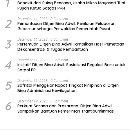
1
Bangkit dari Puing Bencana, Usaha Mikro Mayasari Tuai
Pujian Ketua Satgas PRR
2
December 11, 2023
0 Comment
Pemantauan Ditjen Bina Adwil: Penilaian Pelaporan
Gubernur sebagai Perwakilan Pemerintah Pusat
3
December 11, 2023
0 Comment
Pertemuan Ditjen Bina Adwil Tampilkan Hasil Pemetaan
Dekonsentrasi & Tugas Pembantuan
4
December 11, 2023
0 Comment
Inisiatif Ditjen Bina Adwil: Sosialisasi Regulasi Baru untuk
Satpol PP
5
December 11, 2023
0 Comment
Safrizal Menggelar Rapat Tingkat Pimpinan di Ditjen
Bina Administrasi Kewilayahan
6
December 12, 2023
0 Comment
Perkuat Sarana dan Prasarana, Ditjen Bina Adwil
Sampaikan Bantuan Pemerintah Trantibumlinmas