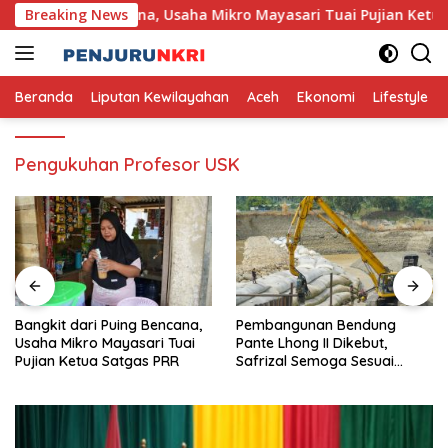
Skip
 dari Puing Bencana, Usaha Mikro Mayasari Tuai Pujian Ketua S
Breaking News
to
content
Beranda
Liputan Kewilayahan
Aceh
Ekonomi
Lifestyle
Pengukuhan Profesor USK
Bangkit dari Puing Bencana,
Pembangunan Bendung
Usaha Mikro Mayasari Tuai
Pante Lhong II Dikebut,
Pujian Ketua Satgas PRR
Safrizal Semoga Sesuai
Target