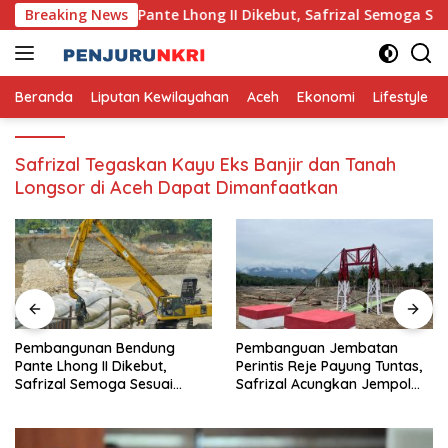
Skip
unan Bendung Pante Lhong II Dikebut, Safrizal Semoga Sesuai
Breaking News
to
content
Beranda
Liputan Kewilayahan
Aceh
Ekonomi
Lifestyle
Safrizal Tegaskan Kayu Eks Banjir dan Tanah
Longsor di Aceh Dapat Dimanfaatkan
n Bendung
Pembanguan Jembatan
TNI Bangun 
I Dikebut,
Perintis Reje Payung Tuntas,
Gantung di D
oga Sesuai
Safrizal Acungkan Jempol
untuk Prajurit TNI