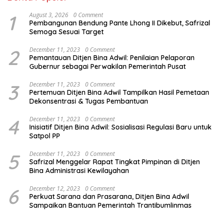
1
August 3, 2026
0 Comment
Pembangunan Bendung Pante Lhong II Dikebut, Safrizal
Semoga Sesuai Target
2
December 11, 2023
0 Comment
Pemantauan Ditjen Bina Adwil: Penilaian Pelaporan
Gubernur sebagai Perwakilan Pemerintah Pusat
3
December 11, 2023
0 Comment
Pertemuan Ditjen Bina Adwil Tampilkan Hasil Pemetaan
Dekonsentrasi & Tugas Pembantuan
4
December 11, 2023
0 Comment
Inisiatif Ditjen Bina Adwil: Sosialisasi Regulasi Baru untuk
Satpol PP
5
December 11, 2023
0 Comment
Safrizal Menggelar Rapat Tingkat Pimpinan di Ditjen
Bina Administrasi Kewilayahan
6
December 12, 2023
0 Comment
Perkuat Sarana dan Prasarana, Ditjen Bina Adwil
Sampaikan Bantuan Pemerintah Trantibumlinmas