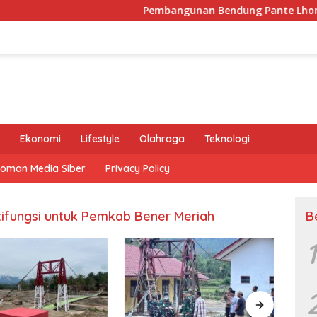
Pembangunan Bendung Pante Lhong II Di
Ekonomi
Lifestyle
Olahraga
Teknologi
oman Media Siber
Privacy Policy
ltifungsi untuk Pemkab Bener Meriah
B
1