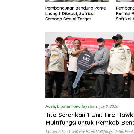
impin ASEAN Smart
Pembangunan Bendung Pante
Pembang
at Isu Sampah Jadi
Lhong II Dikebut, Safrizal
Perintis 
ritas
Semoga Sesuai Target
Safrizal
untuk Pra
Aceh
,
Liputan Kewilayahan
July 8, 2026
Tito Serahkan 1 Unit Fire Hawk
Multifungsi untuk Pemkab Ben
Tito Serahkan 1 Unit Fire Hawk Multifungsi Untuk Pem