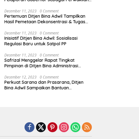
Pemerintah Pusat
December 11, 2023
0 Comment
Pertemuan Ditjen Bina Adwil Tampilkan
Hasil Pemetaan Dekonsentrasi & Tugas
Pembantuan
December 11, 2023
0 Comment
Inisiatif Ditjen Bina Adwil: Sosialisasi
Regulasi Baru untuk Satpol PP
December 11, 2023
0 Comment
Safrizal Menggelar Rapat Tingkat
Pimpinan di Ditjen Bina Administrasi
Kewilayahan
December 12, 2023
0 Comment
Perkuat Sarana dan Prasarana, Ditjen
Bina Adwil Sampaikan Bantuan
Pemerintah Trantibumlinmas