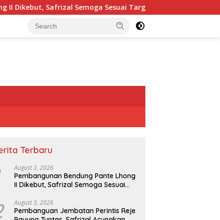
kebut, Safrizal Semoga Sesuai Target
Pembanguan Jemb
erita Terbaru
August 3, 2026
Pembangunan Bendung Pante Lhong
II Dikebut, Safrizal Semoga Sesuai
Target
2
August 3, 2026
Pembanguan Jembatan Perintis Reje
Payung Tuntas, Safrizal Acungkan