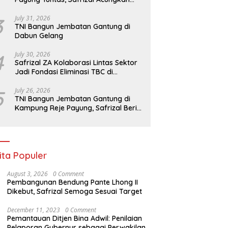
Jempol untuk Prajurit TNI
zal ZA Kolaborasi Lintas
TNI Bangun Jembatan Gantung
S
3
July 31, 2026
r Jadi Fondasi Eliminasi
di Kampung Reje Payung,
R
TNI Bangun Jembatan Gantung di
i Indonesia
Safrizal Beri Apresiasi
H
Dabun Gelang
4
July 30, 2026
Safrizal ZA Kolaborasi Lintas Sektor
Jadi Fondasi Eliminasi TBC di
Indonesia
5
July 26, 2026
TNI Bangun Jembatan Gantung di
Kampung Reje Payung, Safrizal Beri
Apresiasi
ita Populer
August 3, 2026
0 Comment
Pembangunan Bendung Pante Lhong II
Dikebut, Safrizal Semoga Sesuai Target
December 11, 2023
0 Comment
Pemantauan Ditjen Bina Adwil: Penilaian
Pelaporan Gubernur sebagai Perwakilan