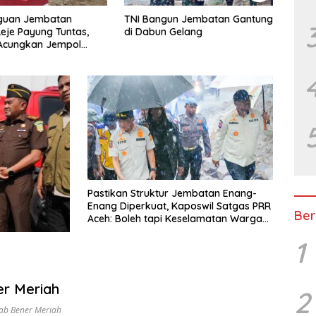
uan Jembatan
TNI Bangun Jembatan Gantung
Safri
Reje Payung Tuntas,
di Dabun Gelang
Sekto
 Acungkan Jempol
TBC d
jurit TNI
Pastikan Struktur Jembatan Enang-
Enang Diperkuat, Kaposwil Satgas PRR
Ber
Aceh: Boleh tapi Keselamatan Warga
di Atas Segalanya
1
er Meriah
2
kab Bener Meriah