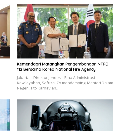
Kemendagri Matangkan Pengembangan NTPD
112 Bersama Korea National Fire Agency
Jakarta – Direktur Jenderal Bina Administrasi
Kewilayahan, Safrizal ZA mendampingi Menteri Dalam
Negeri, Tito Karnavian…