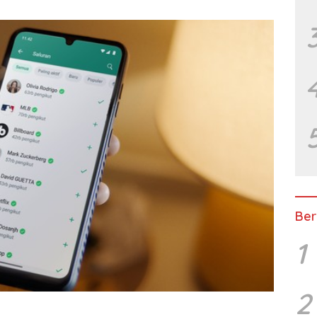
Ber
1
2