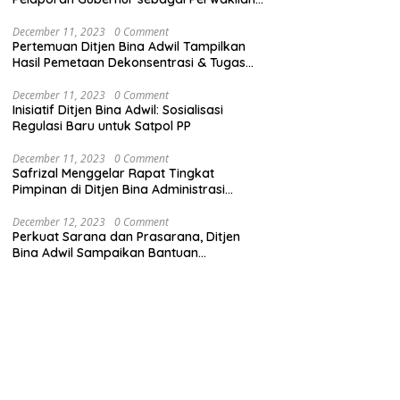
Pemerintah Pusat
December 11, 2023
0 Comment
Pertemuan Ditjen Bina Adwil Tampilkan
Hasil Pemetaan Dekonsentrasi & Tugas
Pembantuan
December 11, 2023
0 Comment
Inisiatif Ditjen Bina Adwil: Sosialisasi
Regulasi Baru untuk Satpol PP
December 11, 2023
0 Comment
Safrizal Menggelar Rapat Tingkat
Pimpinan di Ditjen Bina Administrasi
Kewilayahan
December 12, 2023
0 Comment
Perkuat Sarana dan Prasarana, Ditjen
Bina Adwil Sampaikan Bantuan
Pemerintah Trantibumlinmas