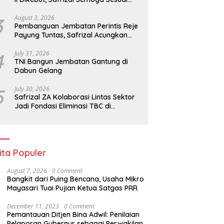
Target
3
August 3, 2026
Pembanguan Jembatan Perintis Reje
Payung Tuntas, Safrizal Acungkan
Jempol untuk Prajurit TNI
4
July 31, 2026
TNI Bangun Jembatan Gantung di
Dabun Gelang
5
July 30, 2026
Safrizal ZA Kolaborasi Lintas Sektor
Jadi Fondasi Eliminasi TBC di
Indonesia
ita Populer
August 7, 2026
0 Comment
Bangkit dari Puing Bencana, Usaha Mikro
Mayasari Tuai Pujian Ketua Satgas PRR
December 11, 2023
0 Comment
Pemantauan Ditjen Bina Adwil: Penilaian
Pelaporan Gubernur sebagai Perwakilan