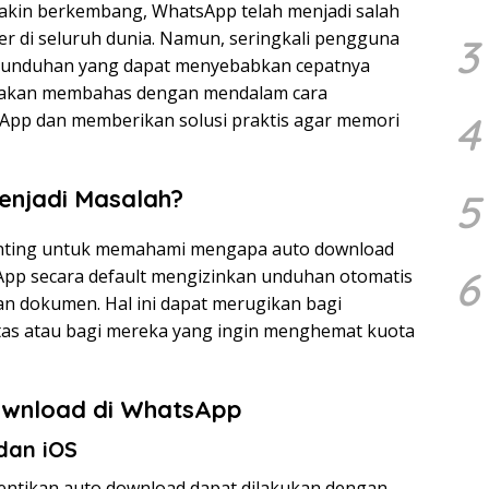
makin berkembang, WhatsApp telah menjadi salah
ler di seluruh dunia. Namun, seringkali pengguna
3
si unduhan yang dapat menyebabkan cepatnya
ni akan membahas dengan mendalam cara
4
App dan memberikan solusi praktis agar memori
njadi Masalah?
5
penting untuk memahami mengapa auto download
6
pp secara default mengizinkan unduhan otomatis
, dan dokumen. Hal ini dapat merugikan bagi
s atau bagi mereka yang ingin menghemat kuota
ownload di WhatsApp
dan iOS
ntikan auto download dapat dilakukan dengan