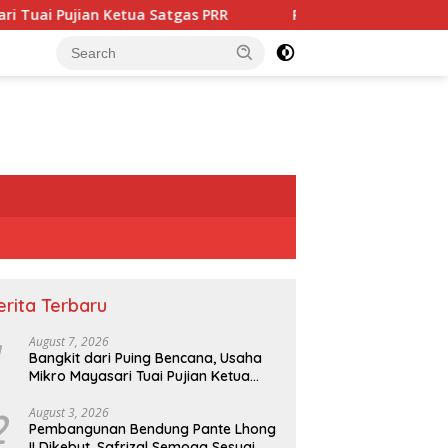
ua Satgas PRR
Pembangunan Bendung Pante Lhong II Dik
erita Terbaru
August 7, 2026
Bangkit dari Puing Bencana, Usaha
Mikro Mayasari Tuai Pujian Ketua
Satgas PRR
2
August 3, 2026
Pembangunan Bendung Pante Lhong
II Dikebut, Safrizal Semoga Sesuai