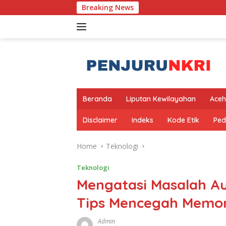
Skip
Breaking News
Ban
to
content
Beranda
Liputan Kewilayahan
Aceh
Disclaimer
Indeks
Kode Etik
Ped
Home
Teknologi
Teknologi
Mengatasi Masalah A
Tips Mencegah Memor
Admin