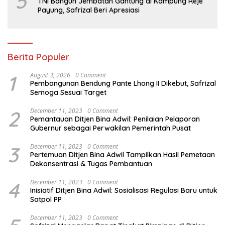
5
TNI Bangun Jembatan Gantung di Kampung Reje
Payung, Safrizal Beri Apresiasi
Berita Populer
1
August 3, 2026
0 Comment
Pembangunan Bendung Pante Lhong II Dikebut, Safrizal
Semoga Sesuai Target
2
December 11, 2023
0 Comment
Pemantauan Ditjen Bina Adwil: Penilaian Pelaporan
Gubernur sebagai Perwakilan Pemerintah Pusat
3
December 11, 2023
0 Comment
Pertemuan Ditjen Bina Adwil Tampilkan Hasil Pemetaan
Dekonsentrasi & Tugas Pembantuan
4
December 11, 2023
0 Comment
Inisiatif Ditjen Bina Adwil: Sosialisasi Regulasi Baru untuk
Satpol PP
December 11, 2023
0 Comment