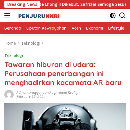
Skip
ndung Pante Lhong II Dikebut, Safrizal Semoga Sesuai Target
Breaking News
to
content
Beranda
Liputan Kewilayahan
Aceh
Ekonomi
Lifestyle
Home
Teknologi
Teknologi
Tawaran hiburan di udara:
Perusahaan penerbangan ini
menghadirkan kacamata AR baru
Admin
-
Penggunaan Augmented Reality
February 19, 2024