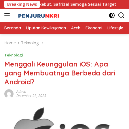
Skip
hong II Dikebut, Safrizal Semoga Sesuai Target
Breaking News
Pemba
to
content
Beranda
Liputan Kewilayahan
Aceh
Ekonomi
Lifestyle
Home
Teknologi
Teknologi
Menggali Keunggulan iOS: Apa
yang Membuatnya Berbeda dari
Android?
Admin
December 23, 2023