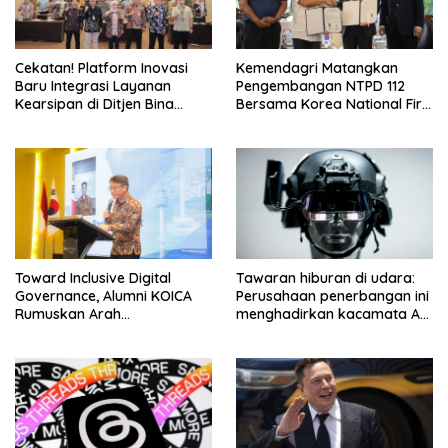
Cekatan! Platform Inovasi
Kemendagri Matangkan
Baru Integrasi Layanan
Pengembangan NTPD 112
Kearsipan di Ditjen Bina
Bersama Korea National Fire
Adwil
Agency
Toward Inclusive Digital
Tawaran hiburan di udara:
Governance, Alumni KOICA
Perusahaan penerbangan ini
Rumuskan Arah
menghadirkan kacamata AR
Transformasi Digital
baru
Indonesia–Korea