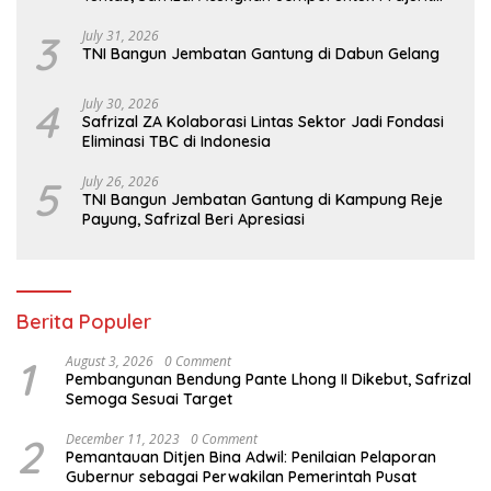
TNI
3
July 31, 2026
TNI Bangun Jembatan Gantung di Dabun Gelang
4
July 30, 2026
Safrizal ZA Kolaborasi Lintas Sektor Jadi Fondasi
Eliminasi TBC di Indonesia
5
July 26, 2026
TNI Bangun Jembatan Gantung di Kampung Reje
Payung, Safrizal Beri Apresiasi
Berita Populer
1
August 3, 2026
0 Comment
Pembangunan Bendung Pante Lhong II Dikebut, Safrizal
Semoga Sesuai Target
2
December 11, 2023
0 Comment
Pemantauan Ditjen Bina Adwil: Penilaian Pelaporan
Gubernur sebagai Perwakilan Pemerintah Pusat