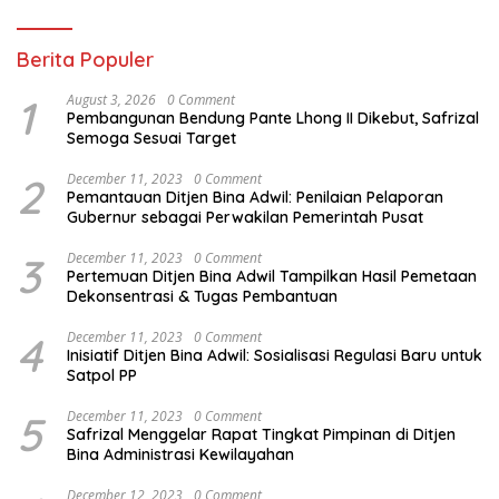
Berita Populer
1
August 3, 2026
0 Comment
Pembangunan Bendung Pante Lhong II Dikebut, Safrizal
Semoga Sesuai Target
2
December 11, 2023
0 Comment
Pemantauan Ditjen Bina Adwil: Penilaian Pelaporan
Gubernur sebagai Perwakilan Pemerintah Pusat
3
December 11, 2023
0 Comment
Pertemuan Ditjen Bina Adwil Tampilkan Hasil Pemetaan
Dekonsentrasi & Tugas Pembantuan
4
December 11, 2023
0 Comment
Inisiatif Ditjen Bina Adwil: Sosialisasi Regulasi Baru untuk
Satpol PP
5
December 11, 2023
0 Comment
Safrizal Menggelar Rapat Tingkat Pimpinan di Ditjen
Bina Administrasi Kewilayahan
December 12, 2023
0 Comment