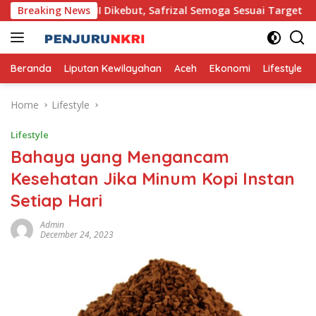
Skip
 Lhong II Dikebut, Safrizal Semoga Sesuai Target
Breaking News
Pe
to
content
Beranda
Liputan Kewilayahan
Aceh
Ekonomi
Lifestyle
Home
Lifestyle
Lifestyle
Bahaya yang Mengancam
Kesehatan Jika Minum Kopi Instan
Setiap Hari
Admin
December 24, 2023