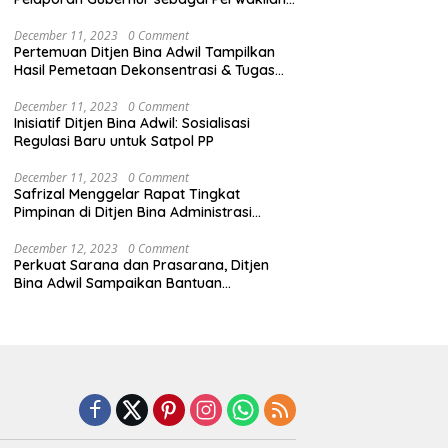
Pemerintah Pusat
December 11, 2023
0 Comment
Pertemuan Ditjen Bina Adwil Tampilkan
Hasil Pemetaan Dekonsentrasi & Tugas
Pembantuan
December 11, 2023
0 Comment
Inisiatif Ditjen Bina Adwil: Sosialisasi
Regulasi Baru untuk Satpol PP
December 11, 2023
0 Comment
Safrizal Menggelar Rapat Tingkat
Pimpinan di Ditjen Bina Administrasi
Kewilayahan
December 12, 2023
0 Comment
Perkuat Sarana dan Prasarana, Ditjen
Bina Adwil Sampaikan Bantuan
Pemerintah Trantibumlinmas