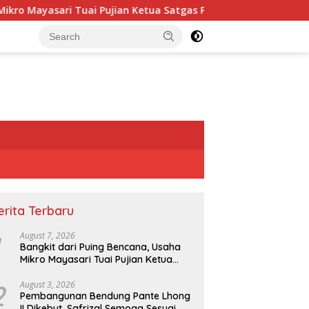
o Mayasari Tuai Pujian Ketua Satgas PRR
Pembangunan B
erita Terbaru
August 7, 2026
Bangkit dari Puing Bencana, Usaha
Mikro Mayasari Tuai Pujian Ketua
Satgas PRR
2
August 3, 2026
Pembangunan Bendung Pante Lhong
II Dikebut, Safrizal Semoga Sesuai