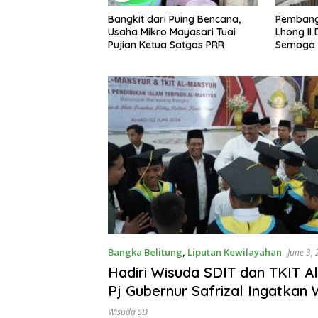
Adwil Pimpin Apel
Bangkit dari Puing Bencana,
Pembang
onesia ASRI di
Usaha Mikro Mayasari Tuai
Lhong II 
 Ajak Seluruh
Pujian Ketua Satgas PRR
Semoga 
sanakan Gerakan
elanjutan
Bangka Belitung
,
Liputan Kewilayahan
June 3,
Hadiri Wisuda SDIT dan TKIT A
Pj Gubernur Safrizal Ingatkan 
Belajar 12 Tahun
Wisuda SD