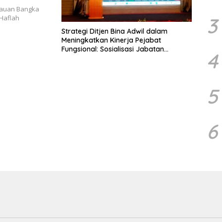
lauan Bangka
 Haflah
3
Strategi Ditjen Bina Adwil dalam
Meningkatkan Kinerja Pejabat
Fungsional: Sosialisasi Jabatan
4
Fungsional Penata Perizinan
5
6