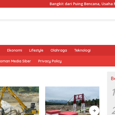
Bangkit dari Puing Bencana, Usaha Mikr
Ekonomi
Lifestyle
Olahraga
Teknologi
oman Media Siber
Privacy Policy
B
1