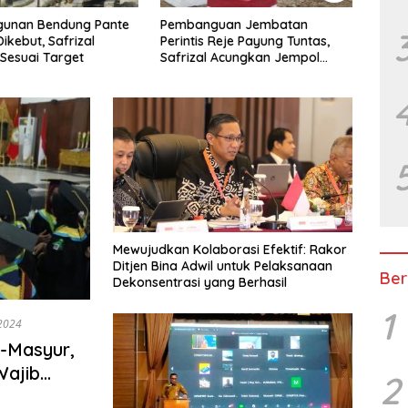
unan Bendung Pante
Pembanguan Jembatan
TNI 
Dikebut, Safrizal
Perintis Reje Payung Tuntas,
di D
Sesuai Target
Safrizal Acungkan Jempol
untuk Prajurit TNI
Mewujudkan Kolaborasi Efektif: Rakor
Ditjen Bina Adwil untuk Pelaksanaan
Ber
Dekonsentrasi yang Berhasil
1
 2024
l-Masyur,
Wajib
2