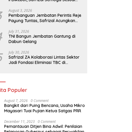
Target
Bangun Jembatan Gantung
Safrizal ZA Kolaborasi Lintas
T
3
August 3, 2026
abun Gelang
Sektor Jadi Fondasi Eliminasi
d
Pembanguan Jembatan Perintis Reje
TBC di Indonesia
Sa
Payung Tuntas, Safrizal Acungkan
Jempol untuk Prajurit TNI
4
July 31, 2026
TNI Bangun Jembatan Gantung di
Dabun Gelang
5
July 30, 2026
Safrizal ZA Kolaborasi Lintas Sektor
Jadi Fondasi Eliminasi TBC di
Indonesia
ita Populer
August 7, 2026
0 Comment
Bangkit dari Puing Bencana, Usaha Mikro
Mayasari Tuai Pujian Ketua Satgas PRR
December 11, 2023
0 Comment
Pemantauan Ditjen Bina Adwil: Penilaian
Pelaporan Gubernur sebagai Perwakilan